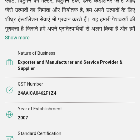
प्लांट, बिटुमेन बैग मेल्टर, बिटुमेन टैंक, डस्ट कंडीशनर प्लांट आदि
जैसे उत्पादों का निर्माता और निर्यातक है, हम अपने उत्पादों के लिए
शीघ्र इंस्टॉलेशन सेवाएं भी प्रदान करते हैं। यह हमारी पेशकशों की
गुणवत्ता है जिसने हमें अपने प्रतिस्पर्धियों से अलग किया है और हमें
व्यापक ग्राहक आधार आकर्षित करने में सक्षम बनाया है। हमारे
Show more
मार्केटिंग प्रमुख, श्री स्वरा पटेल के नेतृत्व में, हम संबंधित डोमेन में
Nature of Business
एक अग्रणी नाम के रूप में उभरे हैं। हमारे संयुक्त प्रयासों ने हमें
Exporter and Manufacturer and Service Provider &
ग्राहकों की संतुष्टि प्राप्त करने और उनके साथ दीर्घकालिक संबंध
Supplier
स्थापित करने में सक्षम बनाया है। इसके अलावा, हमारी यूनिट में
आधुनिक सुविधाओं के कारण, हम अपनी पेशकशों की गुणवत्ता से
GST Number
समझौता किए बिना कड़े समय सीमा को भी पूरा करने में सक्षम हैं
24AAICA0462F1Z4
।
Year of Establishment
डोरस्टेप डिलीवरी
इस तथ्य को
2007
समझते हुए कि हमारे ग्राहकों का व्यस्त कार्यक्रम है, हम उत्पादों की
Standard Certification